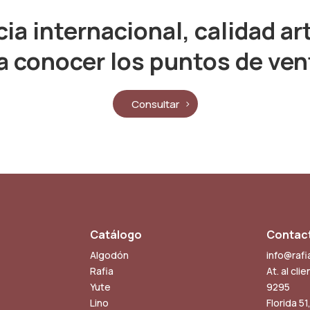
ia internacional, calidad ar
a conocer los puntos de ven
Consultar
Catálogo
Contac
Algodón
info@rafi
Rafia
At. al cli
Yute
9295
Lino
Florida 51