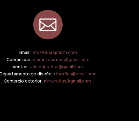

Email:
info@rafiasprisim.com
Cobranzas:
cobranzasrafias@gmail.com
Ventas:
griseldarafias@gmail.com
Departamento de diseño:
disrafias@gmail.com
Comercio exterior:
mirtarafias@gmail.com